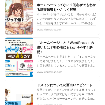
ホームページってなに？初心者でもわか
る基礎知識をやさしく解説
ホームページを作りたいけど、何から始めれば
いいかわからないそんなあなたに向けて、むず
かしい言葉を使わずにホームページの基礎をゼ
ロから説明します。パソコンが苦手でも大丈
www.kizunakiss.com
夫。読み終わるころには「なんとなくわかっ
た！」と感じてもらえるはずです。ホ…
「ホームページ」と「WordPress」の
違いとは？初心者にもわかりやすく解
説！
「ホームページを見ました！」「インターネッ
トで見つけました！」「スマホで見ました！」
お店を経営していると、このような言葉をよく
聞きますよね。でも実は、「ホームページ」と
www.kizunakiss.com
「WordPress（ワードプレス）」は同じもので
はありません。お店や情…
ドメインについての面白いエピソード
突然ですが、ドメインのお話ですよ🍔けっして
ビックマックの話ではないですから🍔「世界一
有名なハンバーガーチェーンが、自分の名前の
ドメイン（ホームページの住所）を、見知らぬ